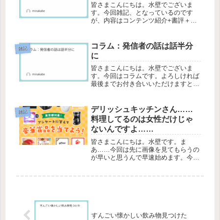
皆さまこんにちは。水壁でございま
す。今回雑記、となっているのです
が、内容はコンテンツ紹介+書評＋考
え方となっているので、苦手だな、と
思う方はスルー推奨です。それでは始
めていこうと思います。社会人、お金
コラム：発信者の話は話半分
雑記
の勉強は避けて通れない正確にはお金
に
の勉強...
皆さまこんにちは。水壁でございま
す。今回はコラムです。よろしければ
最後までお付き合いいただけますと幸
いです。インフルエンサーはあなたの
人生に責任を持たないXやYoutubeを
はじめとしたSNSにおいて、多大な影
デリッシュキッチンさん……
雑記
響力をもつ情報発信者のことを、...
料理してるのは女性だけじゃ
ないんですよ……
皆さまこんにちは。水壁です。ま
あ……今回は先に画像を見てもらうの
が早いと思うんで早速始めます。今回
の内容はこちら毎度まあ……淡い期待
を込めて開くんですけど……まあ東京
在住ではないんですけど……なんなら
一つも条件満たしてないんですけ
ど……偶に...
すんごい懐かしい飲み物見つけた