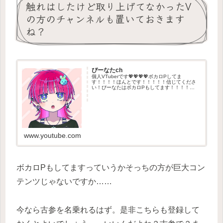
触れはしたけど取り上げてなかったV
の方のチャンネルも置いておきます
ね？
ぴーなたch
個人VTuberです💖💖💖💖ボカロPしてま
す！！！！ほんとです！！！！！信じてくださ
い！ぴーなたはボカロPもしてます！！！！
⬇️⬇️⬇️⬇️⬇️⬇️@sansansanxu__⬆️⬆️⬆️⬆️⬆️⬆️
www.youtube.com
ボカロPもしてますっていうかそっちの方が巨大コン
テンツじゃないですか……
今なら古参を名乗れるはず。是非こちらも登録して