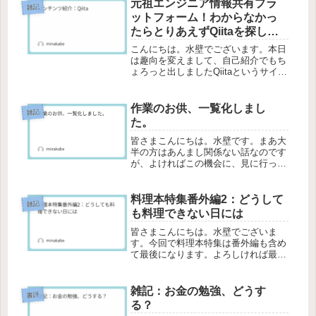
元祖エンジニア情報共有プラ
雑記
ットフォーム！わからなかっ
たらとりあえずQiitaを探して
こい！(Qiita)
こんにちは。水壁でございます。本日
は趣向を変えまして、自己紹介でもち
ょろっと出しましたQiitaというサイト
についてご紹介させていただきます。
非エンジニアの方には馴染みのない、
エンジニアの方には釈迦に説法という
作業のお供、一覧化しまし
雑記
ような記事になってしまいますが...
た。
皆さまこんにちは。水壁です。まあ大
半の方はあんまし関係ない話なのです
が、よければこの機会に、見に行って
もらってもいいんですからね……。実
はこの記事作る作業を配信しているん
です。いえーいみってるー？というわ
料理本特集番外編2：どうして
雑記
けでこの記事も作業配信中です。普段
も料理できない日には
皆...
皆さまこんにちは。水壁でございま
す。今回で料理本特集は番外編も含め
て最後になります。よろしければ最後
までお付き合いいただけますと幸いで
す。どうしても料理できない日にはま
あ、ありますよ。そういう日。だって
雑記：お金の勉強、どうす
書評
人間だし……トンデモ残業してたと
る？
か、今...