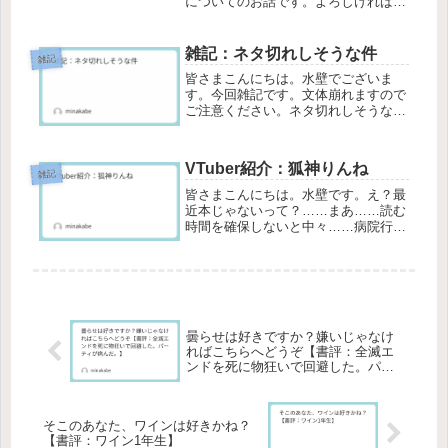
についてのお話です。よろしければ最
後までお付き合いください。人名とし
て定着しているものの本来の役割を果
たしている栞1を見たことはございま
雑記：ネタ切れしそうな件
雑記
すか。ここ最近で使ったことはありま
皆さまこんにちは。水壁でございま
す...
す。今回雑記です。文体崩れますので
ご注意ください。ネタ切れしそうな件
まあ……タイトルにある通りなんです
けど……書評という形式をとっている
以上、本を読まなきゃ評することが出
VTuber紹介：狐神りんね
来ないわけで。ここまで紹介していた
雑記
本は...
皆さまこんにちは。水壁です。え？最
近本じゃないって？……まあ……読む
時間を確保しないと中々……病院行脚
でえらいことになってたのでそろそろ
読む時間が訪れるはずなんです……ま
あそれはそうと今回は色々びっくりし
たので是非見ていってくださいなへ
い！...
曇らせは好きですか？嫌いじゃなけ
ればこちらへどうぞ【書評：全滅エ
ンドを死に物狂いで回避した。パー
ティが病んだ。】
そこのあなた、ワインは好きかね？
【書評：ワイン1年生】