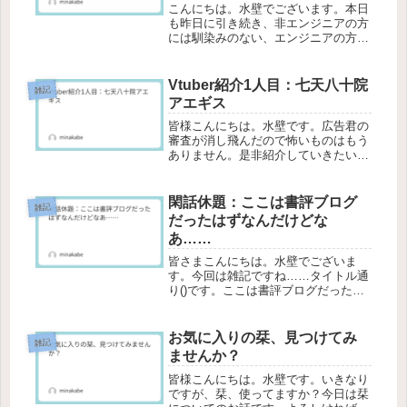
ーム(Zenn)
こんにちは。水壁でございます。本日
も昨日に引き続き、非エンジニアの方
には馴染みのない、エンジニアの方に
は釈迦に説法というコンテンツになり
ます。明日以降は流石にしばらくやら
ないので最後までお付き合いいただけ
Vtuber紹介1人目：七天八十院
雑記
ますと幸いです。ZennとはなにかZ...
アエギス
皆様こんにちは。水壁です。広告君の
審査が消し飛んだので怖いものはもう
ありません。是非紹介していきたい人
なんでまあ不適切コンテンツ扱いされ
ないことを祈って書いていきましょ。
オペラができるVtuberそんなわけで今
閑話休題：ここは書評ブログ
雑記
回ご紹介するのはですね。ご本人...
だったはずなんだけどな
あ……
皆さまこんにちは。水壁でございま
す。今回は雑記ですね……タイトル通
り()です。ここは書評ブログだったは
ずなんだけどなあ……忙しくて本が読
めてない、というのはまああるんです
が……雑記記事の方が伸びがいい。い
お気に入りの栞、見つけてみ
雑記
やまあ偶にポケモンの記事書くし、大
ませんか？
体...
皆様こんにちは。水壁です。いきなり
ですが、栞、使ってますか？今日は栞