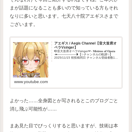
まが話題になることも多いので知っている方もそれ
なりに多いと思います。七天八十院アエギスさまで
ございます。
アエギス / Aegis Channel【音大首席オ
ペラVsinger】
🎼音大首席オペラVsinger🪽- 𝐌𝐢𝐬𝐭𝐫𝐞𝐬𝐬 𝐨𝐟 𝐎𝐩𝐞𝐫𝐚
-➽─────────❥【✨チャンネルの軌跡✨】
2025/11/15 初投稿同日 チャンネル登録者数1万
人達成2025/12/23 チャンネル登録者数5万人
達成➽───…
www.youtube.com
よかった……全身図とか写されるとこのブログごと
消し飛ぶ可能性が……
まあ見た目でびっくりすると思いますが、技術は本