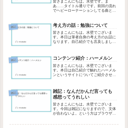
皆さまこんにちは。水壁です。ま
あ……タイトル通りです。前回の流れ
でヘビーローテーションしてる曲とＰ
を紹介しようとしたんですけど……い
やまさかヴァーチャルになっていると
はというわけでヘビロテしている曲っ
考え方の話：勉強について
雑記
てのがこちらぴーなたさんのアンタに
皆さまこんにちは。水壁でございま
言って...
す。本日は筆者自身の考え方のお話に
なります。自己紹介でも言及しました
が、苦手な方はスキップ推奨です。大
丈夫な方は、最後までお付き合いいた
だけますと幸いです。今回の話題：勉
コンテンツ紹介：ハーメルン
強について考え方の話一発目というこ
雑記
とで...
皆さまこんにちは。水壁でございま
す。本日は自己紹介で触れたハーメル
ンというサイトについてご紹介させて
いただきます。よろしければ最後まで
お付き合いいただけますと幸いです。
ハーメルンとはハーメルンとは所謂い
雑記：なんだかんだ言っても
わゆる小説投稿サイトです。似たよう
雑記
感想ってうれしい
なプ...
皆さまこんにちは。水壁でございま
す。今回は雑記になりますので、文体
が合わないよ。という方はブラウザバ
ック推奨です。もしよろしければ最後
までお付き合いいただけますと幸いで
す。なんだかんだ感想ってうれしいX