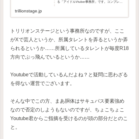
る「アイドルVtuber事務所」です。コンプレッ
クスは武器に変わる、「人と違う所」を活かし
て輝く女の子たちを全力で応援します。
trillionstage.jp
トリリオンステージという事務所なのですが、ここ
がXで芸人というか、所属タレントを弄るというか弄
られるというか……所属しているタレントが毎度R18
方向でぶっ飛んでいるというか……
Youtubeで活動しているんだよね？と疑問に思わざる
を得ない運営でございます。
そんな中でこの方、まあ胴体はサキュバス要素強め
なので否定のしようもないのですが、ちょこちょこ
Youtube君からご指摘を受けるのが頭の部分だとのこ
と。