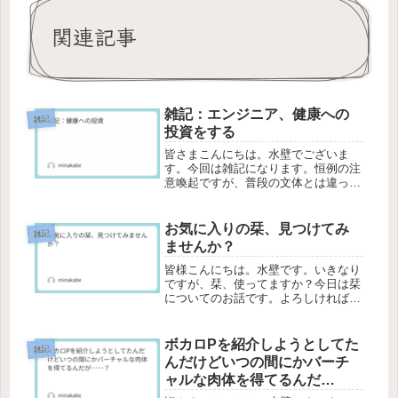
関連記事
雑記：エンジニア、健康への
雑記
投資をする
皆さまこんにちは。水壁でございま
す。今回は雑記になります。恒例の注
意喚起ですが、普段の文体とは違った
形になるかと思いますので、それでも
よろしければ、最後までお付き合いい
ただけますと幸いです。健康への投資
お気に入りの栞、見つけてみ
雑記
悲報：社会人運動しないいやまあ……
ませんか？
人に...
皆様こんにちは。水壁です。いきなり
ですが、栞、使ってますか？今日は栞
についてのお話です。よろしければ最
後までお付き合いください。人名とし
て定着しているものの本来の役割を果
たしている栞1を見たことはございま
ボカロPを紹介しようとしてた
雑記
すか。ここ最近で使ったことはありま
んだけどいつの間にかバーチ
す...
ャルな肉体を得てるんだ
が……？