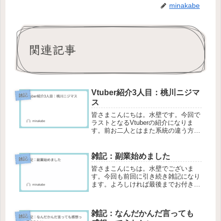
minakabe
関連記事
Vtuber紹介3人目：桃川ニジマ
雑記
ス
皆さまこんにちは。水壁です。今回で
ラストとなるVtuberの紹介になりま
す。前お二人とはまた系統の違う方で
はありますが、よろしければ最後まで
お付き合いいただけますと幸いです。
桃川ニジマス：うおむすめこちらチャ
雑記：副業始めました
雑記
ンネルになります。今回ご紹介する...
皆さまこんにちは。水壁でございま
す。今回も前回に引き続き雑記になり
ます。よろしければ最後までお付き合
いいただけますと幸いです。副業、始
めました。このブログ自体副業なんで
すけどね？自己紹介から読んでくれて
雑記：なんだかんだ言っても
いる人であればご存じかとは思います
雑記