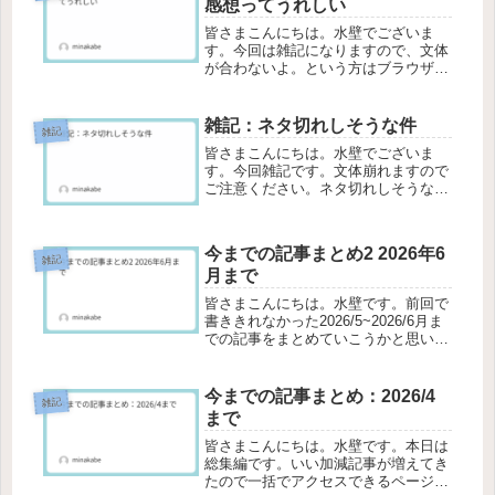
感想ってうれしい
が、...
皆さまこんにちは。水壁でございま
す。今回は雑記になりますので、文体
が合わないよ。という方はブラウザバ
ック推奨です。もしよろしければ最後
までお付き合いいただけますと幸いで
す。なんだかんだ感想ってうれしいX
雑記：ネタ切れしそうな件
雑記
やBlueskyなどのSNSから見つけ...
皆さまこんにちは。水壁でございま
す。今回雑記です。文体崩れますので
ご注意ください。ネタ切れしそうな件
まあ……タイトルにある通りなんです
けど……書評という形式をとっている
以上、本を読まなきゃ評することが出
今までの記事まとめ2 2026年6
来ないわけで。ここまで紹介していた
雑記
月まで
本は...
皆さまこんにちは。水壁です。前回で
書ききれなかった2026/5~2026/6月ま
での記事をまとめていこうかと思いま
す。普段は書評や雑記を書いているブ
ログですので、よろしければ今後とも
よろしくお願いいたします。2026年5
今までの記事まとめ：2026/4
雑記
月閑話休題：ここは書...
まで
皆さまこんにちは。水壁です。本日は
総集編です。いい加減記事が増えてき
たので一括でアクセスできるページを