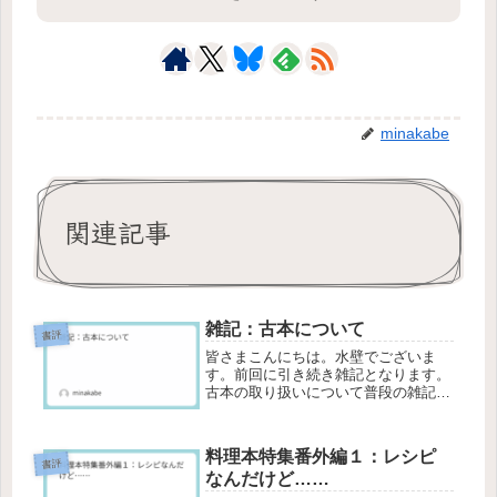
minakabe
関連記事
雑記：古本について
書評
皆さまこんにちは。水壁でございま
す。前回に引き続き雑記となります。
古本の取り扱いについて普段の雑記と
は異なり今回は悩みというかボヤキと
いうか……アフィリエイトリンクを貼
ってブログを書いていることもあっ
料理本特集番外編１：レシピ
て、このブログに出版年数の古い本を
書評
なんだけど……
載せる...