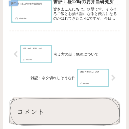
になります。横山 隆治著の新トリプ
書評：昼12時のお弁当研究所
書評
ルメディアマーケティングです。タイ
皆さまこんにちは。水壁です。そろそ
ト...
ろご飯とお酒の話になると饒舌になる
のがばれてきたころ1ですが、今日も
今日とて書評をしていこうかと思いま
す。よろしければ最後までお付き合い
のほど、お願いいたします。昼12時の
お弁当研究所ささ、おつまみ片手に
お...
考え方の話：勉強について
雑記：ネタ切れしそうな件
コメント