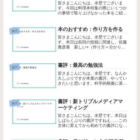
皆さまこんにちは。水壁でございま
す。今回は料理本特集の際にいくつか
の事情で取り上げなかった本をご紹介
させていただきます。レシピとして使
用はできる。が今回ご紹介するのはこ
ちらになります。衛宮さんちの今日の
本のおすすめ：作り方を作る
書評
ごはん です。前提として、私はこの
皆さまこんにちは。水壁でございま
シリ...
す。本日は前回の投稿に関連し、佐藤
雅彦展 新しい×（作り方＋分かり
方）の公式図録として販売されている
本を紹介させていただきます。作り方
を作る毎度恒例リンクは以下になりま
書評：最高の勉強法
す。図録と聞いて、知っている方であ
書評
れば凡...
皆さまこんにちは。水壁です。なんか
久しぶりですが本業の書評。やってい
きたいと思います。科学的根拠に基づ
く最高の勉強法一時期話題に上がった
書籍ですが、こちら、医師である安川
康介さん著の一冊でございます。一口
書評：新トリプルメディアマ
に勉強法といっても皆様自分の中であ
書評
ーケティング
る...
皆さまこんにちは。水壁です。本日は
しばらくぶりの書評ですねえ……この
文体に変えてから初めての書評になる
のですこし気合を入れて書いていこう
と思います。今回の書評はこちらの本